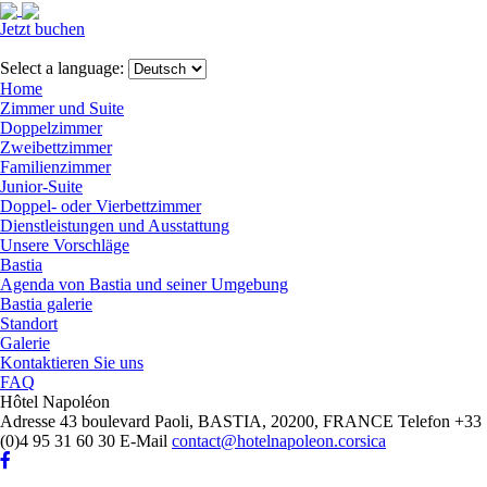
Jetzt buchen
Close
menu
Select a language:
Home
Zimmer und Suite
Doppelzimmer
Zweibettzimmer
Familienzimmer
Junior-Suite
Doppel- oder Vierbettzimmer
Dienstleistungen und Ausstattung
Unsere Vorschläge
Bastia
Agenda von Bastia und seiner Umgebung
Bastia galerie
Standort
Galerie
Kontaktieren Sie uns
FAQ
Hôtel Napoléon
Adresse
43 boulevard Paoli, BASTIA, 20200, FRANCE
Telefon
+33
(0)4 95 31 60 30
E-Mail
contact@hotelnapoleon.corsica